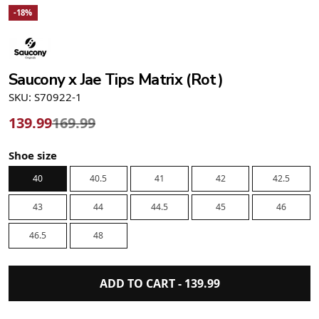
-18%
Saucony x Jae Tips Matrix (Rot)
SKU: S70922-1
139.99
169.99
Shoe size
40
40.5
41
42
42.5
43
44
44.5
45
46
46.5
48
ADD TO CART -
139.99