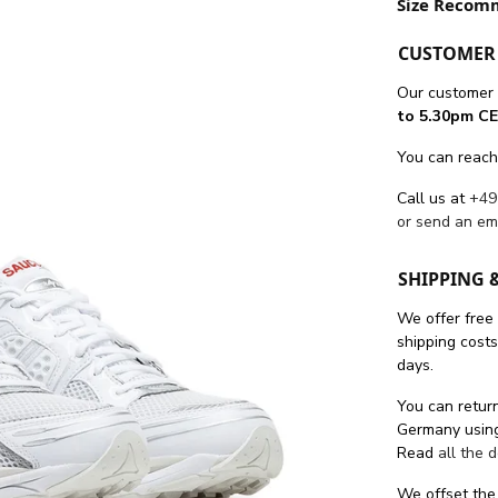
Size Recom
CUSTOMER 
Our customer 
to 5.30pm CE
You can reach
Call us at
+49
or send an em
SHIPPING 
We offer free
shipping cost
days.
You can return
Germany using
Read
all the 
We offset the