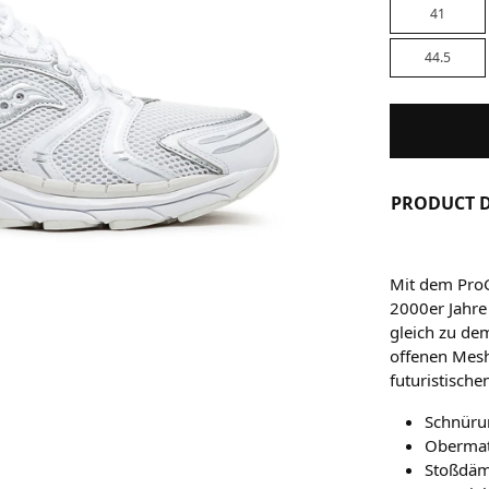
41
44.5
PRODUCT D
Mit dem ProG
2000er Jahre 
gleich zu de
offenen Mesh
futuristische
Schnüru
Obermate
Stoßdäm