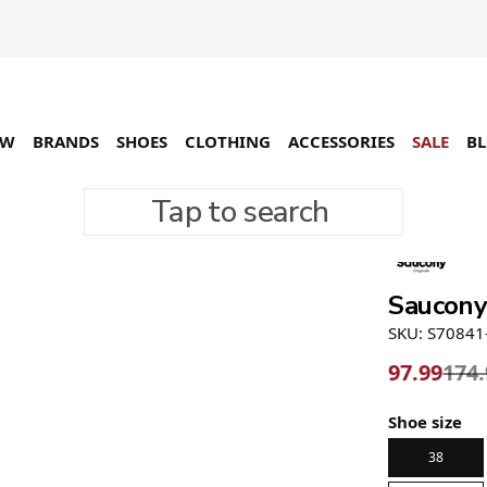
EW
BRANDS
SHOES
CLOTHING
ACCESSORIES
SALE
B
Tap to search
-44%
Saucony
SKU: S70841
97.99
174
Shoe size
38