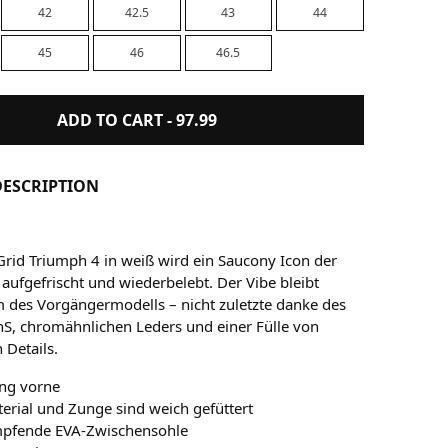
42
42.5
43
44
45
46
46.5
ADD TO CART -
97.99
ESCRIPTION
rid Triumph 4 in weiß wird ein Saucony Icon der
aufgefrischt und wiederbelebt. Der Vibe bleibt
m des Vorgängermodells – nicht zuletzte danke des
S, chromähnlichen Leders und einer Fülle von
n Details.
ng vorne
rial und Zunge sind weich gefüttert
pfende EVA-Zwischensohle