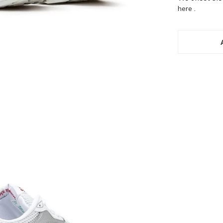
here
.