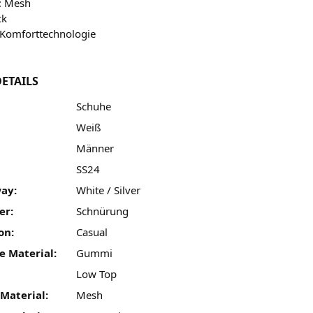
l: Mesh
ck
 Komforttechnologie
ETAILS
Schuhe
Weiß
Männer
SS24
ay:
White / Silver
er:
Schnürung
on:
Casual
e Material:
Gummi
Low Top
Material:
Mesh