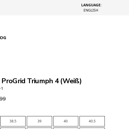
LANGUAGE:
ENGLISH
LOG
 ProGrid Triumph 4 (Weiß)
-1
.99
38.5
39
40
40.5