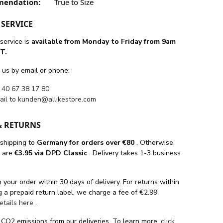
mendation:
True to Size
SERVICE
service is
available from Monday to Friday from 9am
T.
 us by email or phone:
 40 67 38 17 80
ail to
kunden@allikestore.com
& RETURNS
 shipping
to
Germany for orders
over €80
. Otherwise,
s are
€3.95 via DPD Classic
. Delivery takes 1-3 business
 your order within 30 days of delivery. For returns within
 a prepaid return label, we charge a fee of €2.99.
details here
.
 CO2 emissions from our deliveries. To learn more,
click