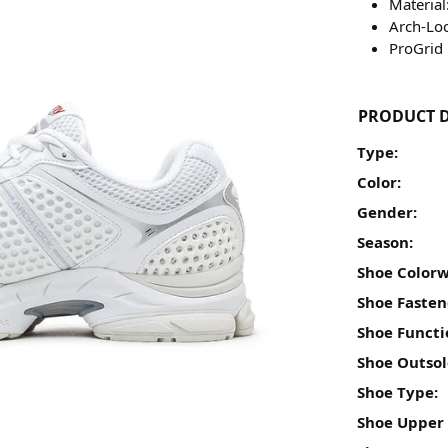
Materia
Arch-Lo
ProGrid
PRODUCT D
Type:
Color:
Gender:
Season:
Shoe Colorw
Shoe Fasten
Shoe Functi
Shoe Outsol
Shoe Type:
Shoe Upper 