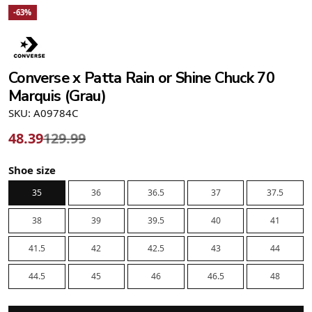
-63%
Converse x Patta Rain or Shine Chuck 70
Marquis (Grau)
SKU: A09784C
48.39
129.99
Shoe size
35
36
36.5
37
37.5
38
39
39.5
40
41
41.5
42
42.5
43
44
44.5
45
46
46.5
48