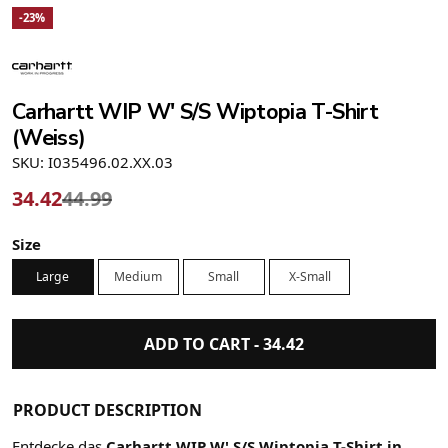
-23%
Carhartt WIP W' S/S Wiptopia T-Shirt
(Weiss)
SKU: I035496.02.XX.03
34.42
44.99
Size
Large
Medium
Small
X-Small
ADD TO CART -
34.42
PRODUCT DESCRIPTION
Entdecke das
Carhartt WIP W' S/S Wiptopia T-Shirt in