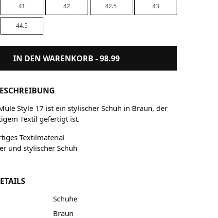
41
42
42.5
43
44.5
IN DEN WARENKORB -
98.99
ESCHREIBUNG
ule Style 17 ist ein stylischer Schuh in Braun, der
gem Textil gefertigt ist.
iges Textilmaterial
r und stylischer Schuh
ETAILS
Schuhe
Braun