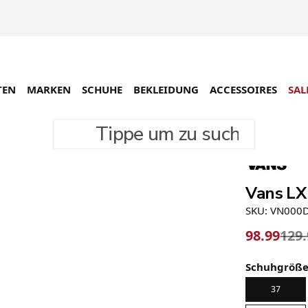
TEN
MARKEN
SCHUHE
BEKLEIDUNG
ACCESSOIRES
SAL
Tippe um zu suchen
-24%
Vans LX
SKU: VN000
98.99
129
Schuhgröß
37