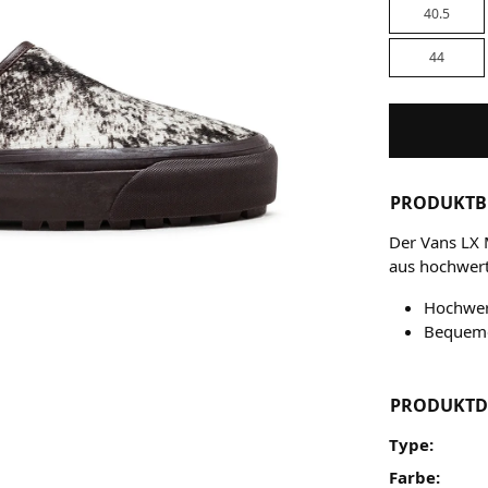
40.5
44
PRODUKTB
Der Vans LX M
aus hochwerti
Hochwert
Bequeme
PRODUKTD
Type:
Farbe: