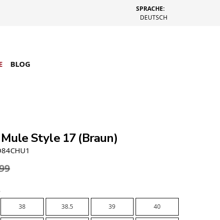
SPRACHE:
DEUTSCH
E
BLOG
 Mule Style 17 (Braun)
D84CHU1
.99
e
38
38.5
39
40