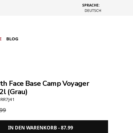
SPRACHE:
DEUTSCH
E
BLOG
th Face Base Camp Voyager
2l (Grau)
2RR7J41
.99
IN DEN WARENKORB -
87.99