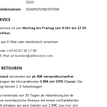
SS25
ombination:
SOAPSTONE/STONE
RVICE
ervice ist von
Montag bis Freitag von 9 Uhr bis 17.30
ichbar.
per E-Mail oder telefonisch erreichen:
unter
+49 40 67 38 17 80
 E-Mail an
kunden@allikestore.com
& RETOUREN
hland
versenden wir
ab 80€ versandkostenfrei
.
tragen die Versandkosten
3,95€ mit DPD Classic
. Die
lgt binnen 1-3 Arbeitstagen.
st innerhalb von 30 Tagen ab Ablieferung bei dir
eine innerdeutsche Retoure mit einem vorfrankfierten
tt erheben wir eine Gebühr von 2,99€. Lies
hier alle