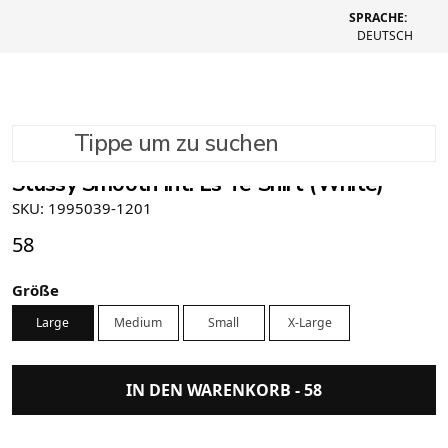
SPRACHE:
DEUTSCH
Tippe um zu suchen
Stüssy Smooth Int. Ls Te-Shirt (White)
SKU: 1995039-1201
58
Größe
Large
Medium
Small
X-Large
IN DEN WARENKORB -
58