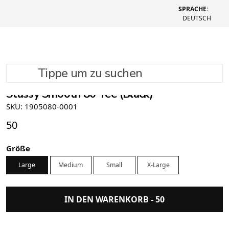
SPRACHE:
DEUTSCH
Tippe um zu suchen
Stussy Smooth 80 Tee (Black)
SKU: 1905080-0001
50
Größe
Large
Medium
Small
X-Large
IN DEN WARENKORB -
50