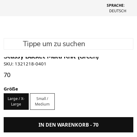
SPRACHE:
DEUTSCH
Tippe um zu suchen
Stüssy Bucket Multi Knit (Green)
SKU: 1321218-0401
70
Größe
Large / X-
Small /
Large
Medium
IN DEN WARENKORB -
70