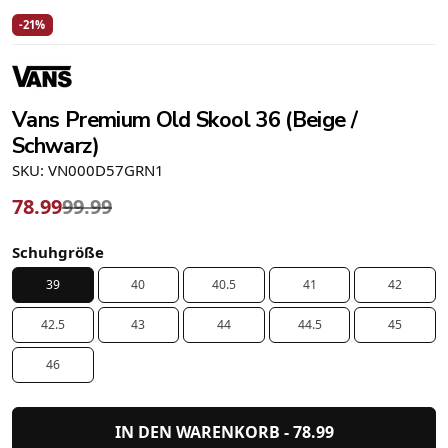
-21%
Vans Premium Old Skool 36 (Beige /
Schwarz)
SKU: VN000D57GRN1
78.99
99.99
Schuhgröße
39
40
40.5
41
42
42.5
43
44
44.5
45
46
IN DEN WARENKORB -
78.99