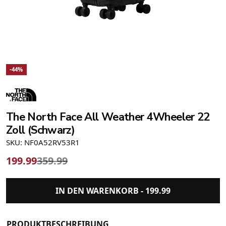
-44%
The North Face All Weather 4Wheeler 22
Zoll (Schwarz)
SKU: NF0A52RV53R1
199.99
359.99
IN DEN WARENKORB -
199.99
PRODUKTBESCHREIBUNG