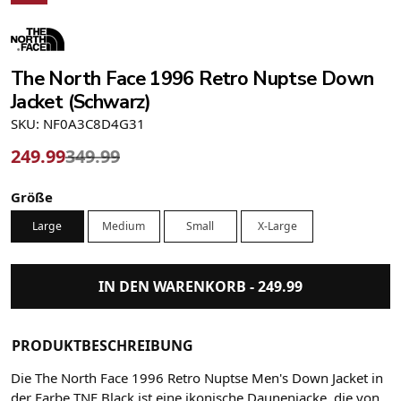
The North Face 1996 Retro Nuptse Down
Jacket (Schwarz)
SKU: NF0A3C8D4G31
249.99
349.99
Größe
Large
Medium
Small
X-Large
IN DEN WARENKORB -
249.99
PRODUKTBESCHREIBUNG
Die The North Face 1996 Retro Nuptse Men's Down Jacket in
der Farbe TNF Black ist eine ikonische Daunenjacke, die von