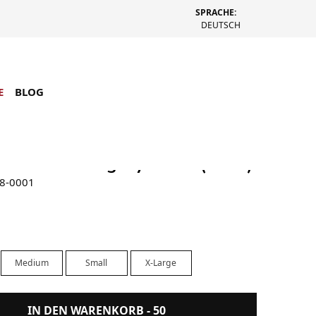
SPRACHE:
DEUTSCH
E
BLOG
uilt To Last Pig. Dyed Tee (Black)
28-0001
Medium
Small
X-Large
IN DEN WARENKORB -
50