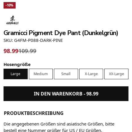
-10%
Gramicci Pigment Dye Pant (Dunkelgrün)
SKU: G4FM-P088-DARK-PINE
98.99
109.99
Hosengröße
Large
Medium
Small
X-Large
XX-Large
IN DEN WARENKORB -
98.99
PRODUKTBESCHREIBUNG
Die angegebenen Größen sind asiatische Größen, bitte
bestell eine Nummer größer für US / EU Größen.