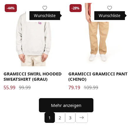
-44%
-28%
Wunschliste
Wunschliste
Large
Medium
Small
X-Large
Large
Medium
Small
X-Large
XX-Large
XX-Large
GRAMICCI SWIRL HOODED
GRAMICCI GRAMICCI PANT
SWEATSHIRT (GRAU)
(CHINO)
55.99
99.99
79.19
109.99
Mehr anzeigen
1
2
3