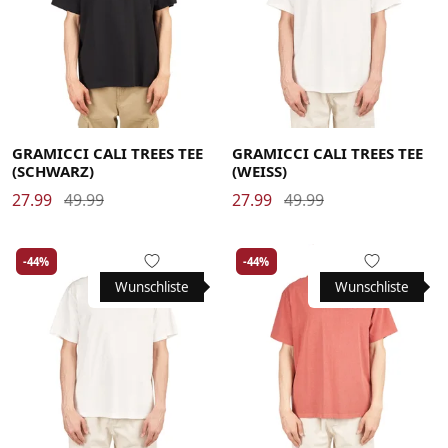
Large
Medium
Small
X-Large
Large
Medium
Small
X-Large
XX-Large
XX-Large
GRAMICCI CALI TREES TEE
GRAMICCI CALI TREES TEE
(SCHWARZ)
(WEISS)
27.99
49.99
27.99
49.99
-44%
-44%
Wunschliste
Wunschliste
Large
Medium
Small
X-Large
Large
Medium
Small
X-Large