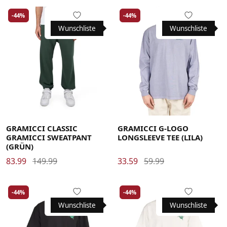
-44%
-44%
Wunschliste
Wunschliste
Large
Medium
Small
X-Large
Large
Medium
Small
X-Large
XX-Large
XX-Large
GRAMICCI CLASSIC
GRAMICCI G-LOGO
GRAMICCI SWEATPANT
LONGSLEEVE TEE (LILA)
(GRÜN)
83.99
149.99
33.59
59.99
-44%
-44%
Wunschliste
Wunschliste