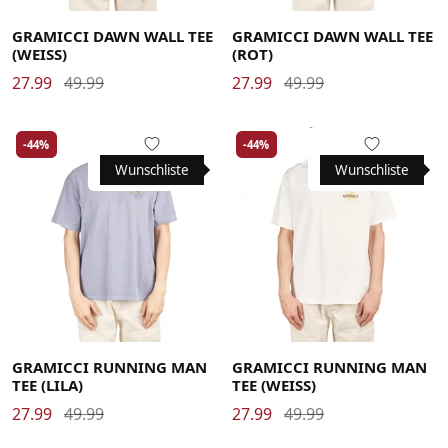
XX-Large
XX-Large
GRAMICCI DAWN WALL TEE
GRAMICCI DAWN WALL TEE
(WEISS)
(ROT)
27.99
49.99
27.99
49.99
-44%
-44%
Wunschliste
Wunschliste
Large
Medium
Small
X-Large
Large
Medium
Small
X-Large
XX-Large
XX-Large
GRAMICCI RUNNING MAN
GRAMICCI RUNNING MAN
TEE (LILA)
TEE (WEISS)
27.99
49.99
27.99
49.99