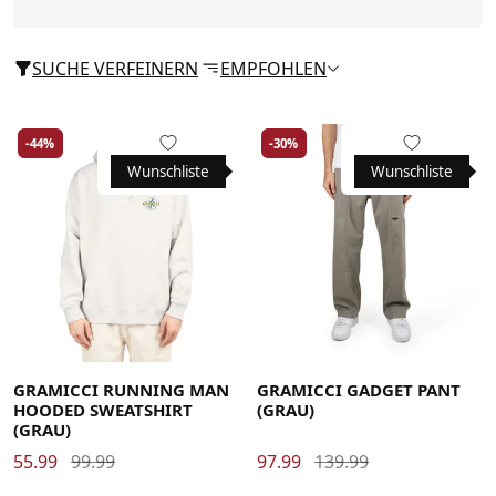
SUCHE VERFEINERN
EMPFOHLEN
-44%
-30%
Wunschliste
Wunschliste
Large
Medium
Small
X-Large
Large
Medium
Small
X-Large
XX-Large
XX-Large
GRAMICCI RUNNING MAN
GRAMICCI GADGET PANT
HOODED SWEATSHIRT
(GRAU)
(GRAU)
55.99
99.99
97.99
139.99