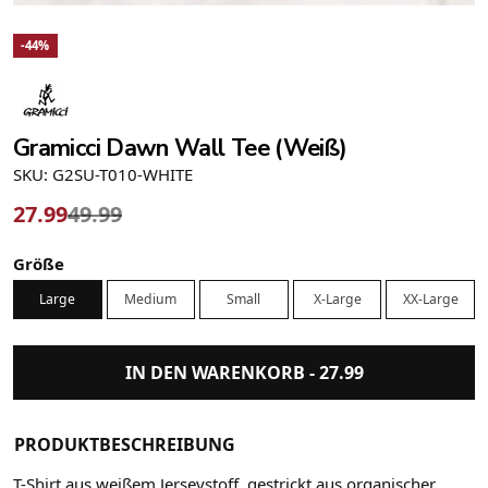
-44%
Gramicci Dawn Wall Tee (Weiß)
SKU: G2SU-T010-WHITE
27.99
49.99
Größe
Large
Medium
Small
X-Large
XX-Large
IN DEN WARENKORB -
27.99
PRODUKTBESCHREIBUNG
T-Shirt aus weißem Jerseystoff, gestrickt aus organischer