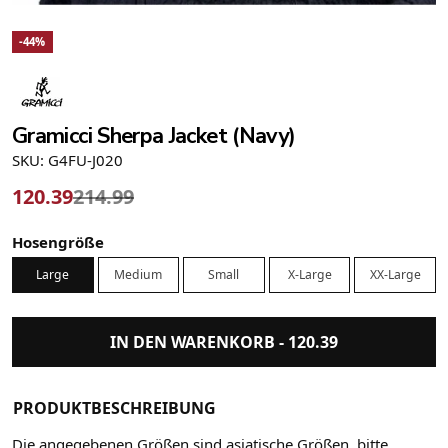
-44%
Gramicci Sherpa Jacket (Navy)
SKU: G4FU-J020
120.39
214.99
Hosengröße
Large
Medium
Small
X-Large
XX-Large
IN DEN WARENKORB -
120.39
PRODUKTBESCHREIBUNG
Die angegebenen Größen sind asiatische Größen, bitte