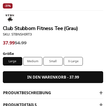
-31%
Club Stubborn Fitness Tee (Grau)
SKU: STBNSHIRT3
37.99
54.99
Größe
Large
Medium
Small
X-Large
IN DEN WARENKORB -
37.99
PRODUKTBESCHREIBUNG
PRODUKTDETAILS