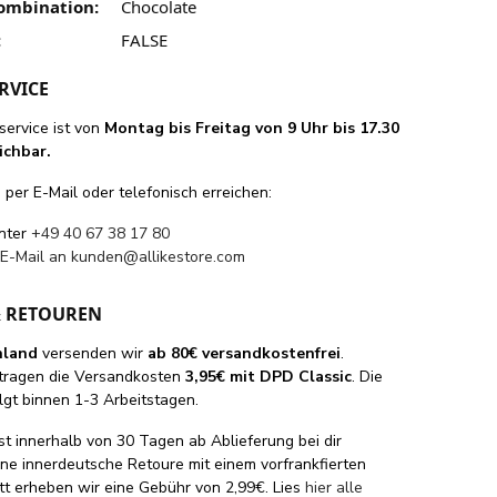
ombination:
Chocolate
:
FALSE
RVICE
ervice ist von
Montag bis Freitag von 9 Uhr bis 17.30
ichbar.
per E-Mail oder telefonisch erreichen:
unter
+49 40 67 38 17 80
 E-Mail an
kunden@allikestore.com
& RETOUREN
hland
versenden wir
ab 80€ versandkostenfrei
.
tragen die Versandkosten
3,95€ mit DPD Classic
. Die
lgt binnen 1-3 Arbeitstagen.
st innerhalb von 30 Tagen ab Ablieferung bei dir
eine innerdeutsche Retoure mit einem vorfrankfierten
tt erheben wir eine Gebühr von 2,99€. Lies
hier alle