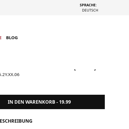
SPRACHE:
DEUTSCH
E
BLOG
t WIP Short Watch Hat (Braun)
6.2Y.XX.06
IN DEN WARENKORB -
19.99
ESCHREIBUNG