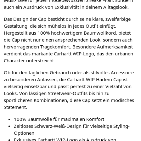
Must-have für jeden modebewussten Sneaker-Fan, sondern
auch ein Ausdruck von Exklusivität in deinem Alltagslook.
Das Design der Cap besticht durch seine klare, zweifarbige
Gestaltung, die sich mühelos in jedes Outfit einfügt.
Hergestellt aus 100% hochwertigem Baumwollkord, bietet
die Cap nicht nur einen ansprechenden Look, sondern auch
hervorragenden Tragekomfort. Besondere Aufmerksamkeit
verdient das markante Carhartt WIP-Logo, das den urbanen
Charakter unterstreicht.
Ob für den täglichen Gebrauch oder als stilvolles Accessoire
zu besonderen Anlässen, die Carhartt WIP Harlem Cap ist
vielseitig einsetzbar und passt perfekt zu einer Vielzahl von
Looks. Von lässigen Streetwear-Outfits bis hin zu
sportlicheren Kombinationen, diese Cap setzt ein modisches
Statement.
100% Baumwolle für maximalen Komfort
Zeitloses Schwarz-Weiß-Design für vielseitige Styling-
Optionen
Exklusives Carhartt WIP-Logo als Ausdruck von