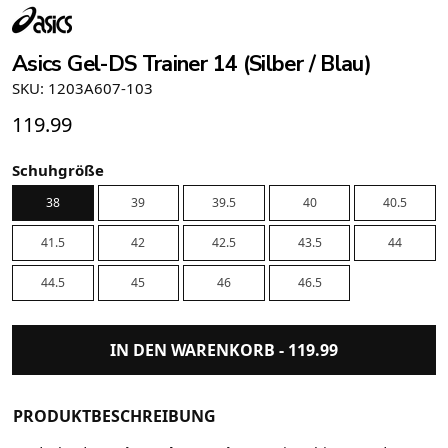
Asics Gel-DS Trainer 14 (Silber / Blau)
SKU: 1203A607-103
119.99
Schuhgröße
38
39
39.5
40
40.5
41.5
42
42.5
43.5
44
44.5
45
46
46.5
IN DEN WARENKORB -
119.99
PRODUKTBESCHREIBUNG