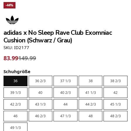
-44%
adidas x No Sleep Rave Club Exomniac
Cushion (Schwarz / Grau)
SKU: ID2177
83.99
149.99
Schuhgröße
36
36 2/3
37 1/3
38
38 2/3
39 1/3
40
40 2/3
41 1/3
42
42 2/3
43 1/3
44
44 2/3
45 1/3
46
46 2/3
47 1/3
48
48 2/3
49 1/3