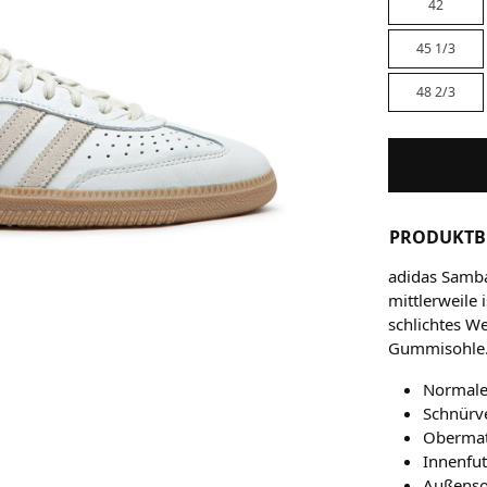
42
45 1/3
48 2/3
PRODUKTB
adidas Samba
mittlerweile 
schlichtes W
Gummisohle
Normale
Schnürv
Obermate
Innenfut
Außenso