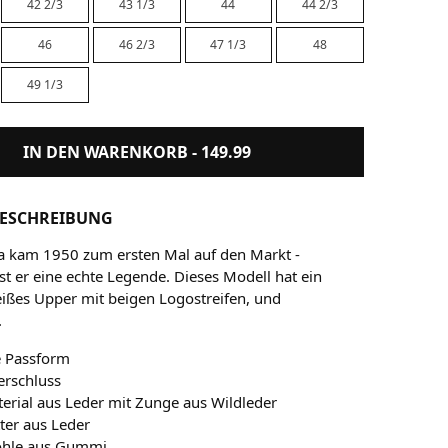
42 2/3
43 1/3
44
44 2/3
46
46 2/3
47 1/3
48
49 1/3
IN DEN WARENKORB -
149.99
ESCHREIBUNG
 kam 1950 zum ersten Mal auf den Markt -
ist er eine echte Legende. Dieses Modell hat ein
eißes Upper mit beigen Logostreifen, und
.
 Passform
erschluss
rial aus Leder mit Zunge aus Wildleder
ter aus Leder
hle aus Gummi