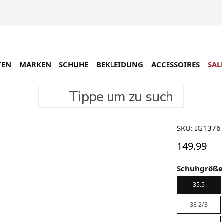
TEN
MARKEN
SCHUHE
BEKLEIDUNG
ACCESSOIRES
SAL
Tippe um zu suchen
adidas 
SKU: IG1376
149.99
Schuhgröß
35.5
38 2/3