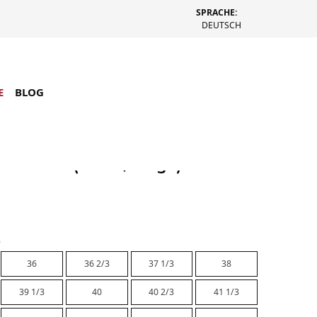
SPRACHE:
DEUTSCH
E
BLOG
Samba OG (Weiß / Beige)
e
36
36 2/3
37 1/3
38
39 1/3
40
40 2/3
41 1/3