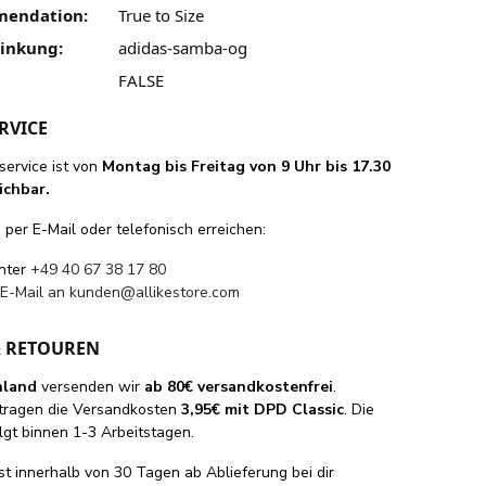
mendation:
True to Size
linkung:
adidas-samba-og
FALSE
RVICE
ervice ist von
Montag bis Freitag von 9 Uhr bis 17.30
ichbar.
per E-Mail oder telefonisch erreichen:
unter
+49 40 67 38 17 80
 E-Mail an
kunden@allikestore.com
& RETOUREN
hland
versenden wir
ab 80€ versandkostenfrei
.
tragen die Versandkosten
3,95€ mit DPD Classic
. Die
lgt binnen 1-3 Arbeitstagen.
st innerhalb von 30 Tagen ab Ablieferung bei dir