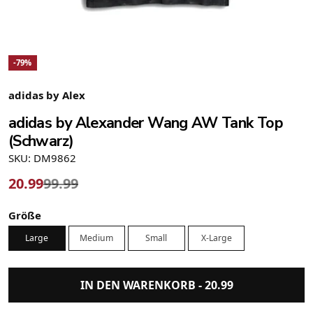
-79%
adidas by Alex
adidas by Alexander Wang AW Tank Top
(Schwarz)
SKU: DM9862
20.99
99.99
Größe
Large
Medium
Small
X-Large
IN DEN WARENKORB -
20.99