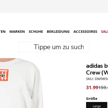
TEN
MARKEN
SCHUHE
BEKLEIDUNG
ACCESSOIRES
SAL
Tippe um zu suchen
-80%
adidas by A
adidas 
Crew (W
SKU: DM985
31.99
159
Größe
Large