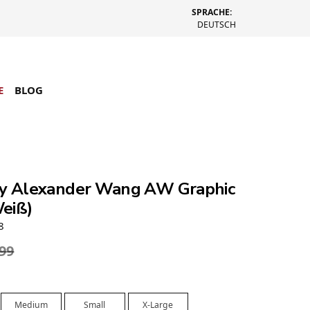
SPRACHE:
DEUTSCH
E
BLOG
lex
by Alexander Wang AW Graphic
eiß)
8
.99
Medium
Small
X-Large