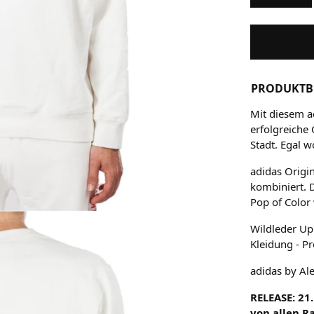
PRODUKTB
Mit diesem a
erfolgreiche 
Stadt. Egal w
adidas Origi
kombiniert. D
Pop of Color
Wildleder Up
Kleidung - P
adidas by A
RELEASE: 21.
von allen R