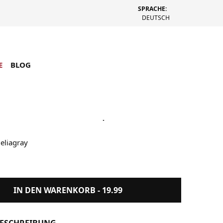
SPRACHE:
DEUTSCH
E
BLOG
ue #46 Winter 2024/25 'Amelia
eliagray
IN DEN WARENKORB -
19.99
ESCHREIBUNG