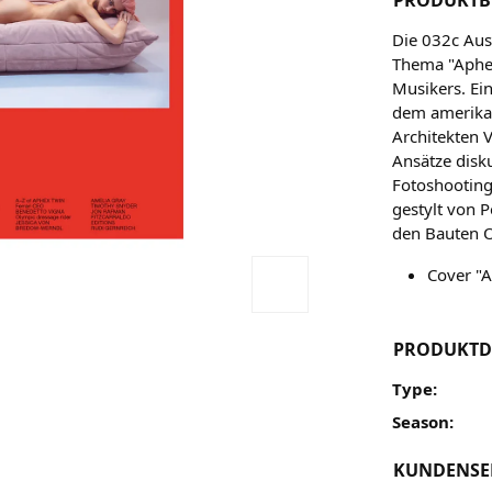
Die 032c Au
Thema "Aphex
Musikers. Ei
dem amerikan
Architekten V
Ansätze disk
Fotoshootin
gestylt von P
den Bauten O
Cover "
PRODUKTD
Type:
Season:
KUNDENSE