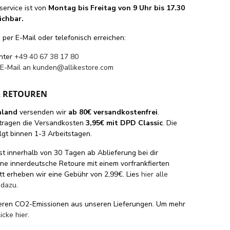
ervice ist von
Montag bis Freitag von 9 Uhr bis 17.30
ichbar.
per E-Mail oder telefonisch erreichen:
unter
+49 40 67 38 17 80
 E-Mail an
kunden@allikestore.com
& RETOUREN
hland
versenden wir
ab 80€ versandkostenfrei
.
tragen die Versandkosten
3,95€ mit DPD Classic
. Die
lgt binnen 1-3 Arbeitstagen.
st innerhalb von 30 Tagen ab Ablieferung bei dir
eine innerdeutsche Retoure mit einem vorfrankfierten
tt erheben wir eine Gebühr von 2,99€. Lies
hier alle
 dazu
.
eren CO2-Emissionen aus unseren Lieferungen. Um mehr
licke hier
.