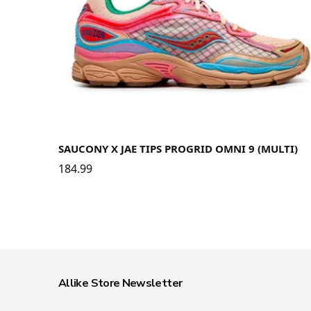
40
40.5
41
42
42.5
43
44
44.5
45
46
46.5
48
SAUCONY X JAE TIPS PROGRID OMNI 9 (MULTI)
184.99
Allike Store Newsletter