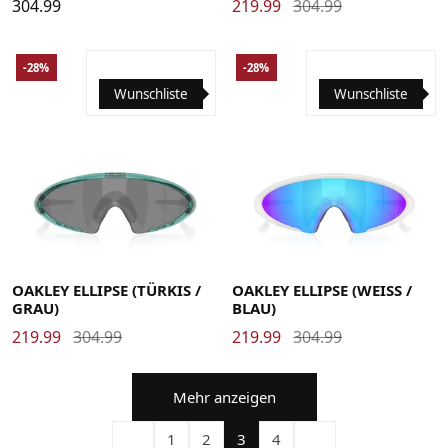
304.99
219.99
304.99
-28%
-28%
Wunschliste
Wunschliste
OAKLEY ELLIPSE (TÜRKIS /
OAKLEY ELLIPSE (WEISS /
GRAU)
BLAU)
219.99
304.99
219.99
304.99
Mehr anzeigen
1
2
3
4