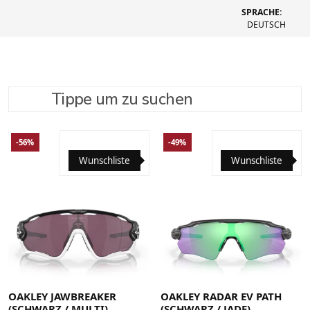
SPRACHE:
DEUTSCH
Tippe um zu suchen
SUCHE VERFEINERN
EMPFOHLEN
-56%
-49%
Wunschliste
Wunschliste
OAKLEY JAWBREAKER
OAKLEY RADAR EV PATH
(SCHWARZ / MULTI)
(SCHWARZ / JADE)