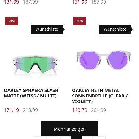
131.99
187.99
131.99
187.99
-20%
-30%
Wunschliste
Wunschliste
OAKLEY SPHAERA SLASH
OAKLEY HSTN METAL
MATTE (WEISS / MULTI)
SONNENBRILLE (CLEAR /
VIOLETT)
171.19
213.99
140.79
201.99
Mehr anzeigen