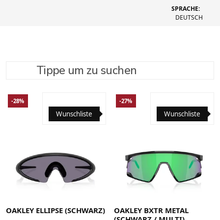
SPRACHE:
DEUTSCH
Tippe um zu suchen
SUCHE VERFEINERN
EMPFOHLEN
-28%
-27%
Wunschliste
Wunschliste
OAKLEY ELLIPSE (SCHWARZ)
OAKLEY BXTR METAL
(SCHWARZ / MULTI)