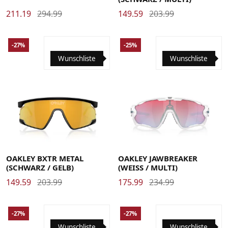
211.19
294.99
149.59
203.99
-27%
-25%
Wunschliste
Wunschliste
OAKLEY BXTR METAL
OAKLEY JAWBREAKER
(SCHWARZ / GELB)
(WEISS / MULTI)
149.59
203.99
175.99
234.99
-27%
-27%
Wunschliste
Wunschliste