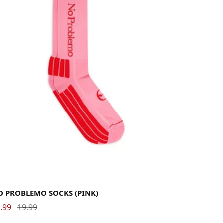
-40
41-43
44-46
O PROBLEMO SOCKS (PINK)
.99
19.99