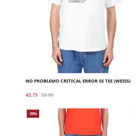
Large
Medium
X-Large
NO PROBLEMO CRITICAL ERROR SS TEE (WEISS)
40.79
59.99
-39%