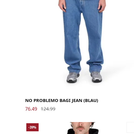
26
28
30
32
34
NO PROBLEMO BAGI JEAN (BLAU)
76.49
124.99
-39%