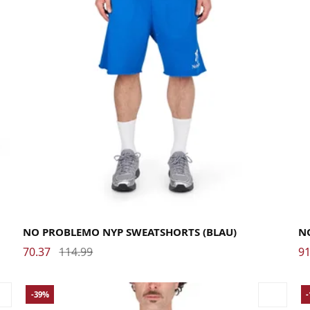
Large
Medium
X-Large
La
NO PROBLEMO NYP SWEATSHORTS (BLAU)
N
70.37
114.99
91
-39%