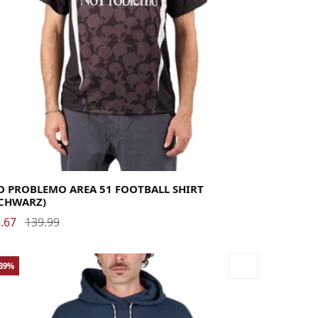
rge
Medium
X-Large
O PROBLEMO AREA 51 FOOTBALL SHIRT
SCHWARZ)
.67
139.99
-39%