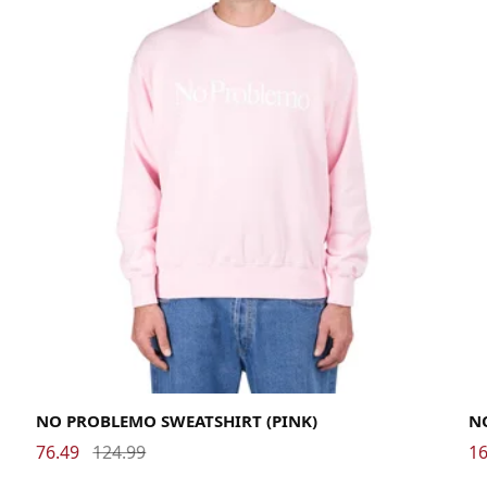
Large
Medium
X-Large
38
NO PROBLEMO SWEATSHIRT (PINK)
N
76.49
124.99
16