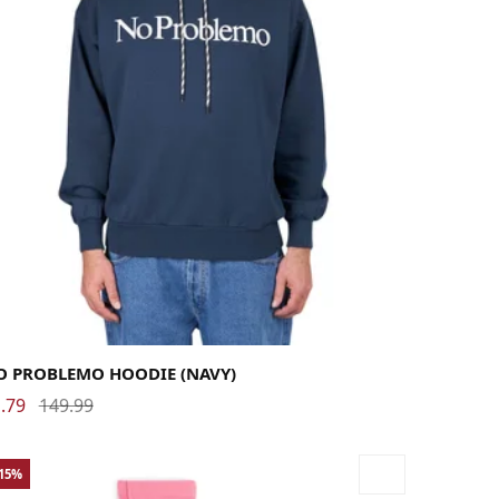
rge
Medium
X-Large
O PROBLEMO HOODIE (NAVY)
.79
149.99
-15%