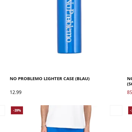
La
NO PROBLEMO LIGHTER CASE (BLAU)
N
(
12.99
85
-39%