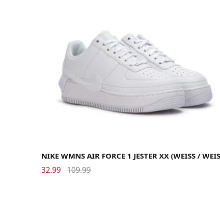
36.5
37.5
38
38.5
39
40
40.5
41
42
42.5
43
NIKE WMNS AIR FORCE 1 JESTER XX (WEISS / WEISS
32.99
109.99