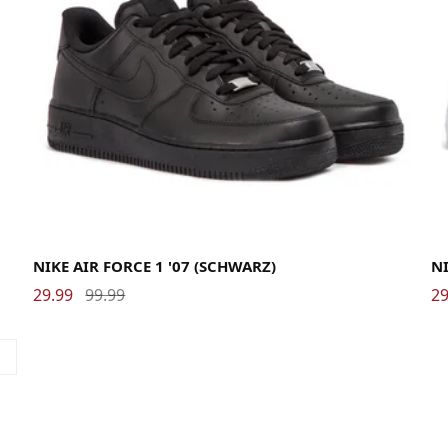
40
40.5
41
42
42.5
43
44
44.5
45
45.5
46
47
47.5
48.5
40
NIKE AIR FORCE 1 '07 (SCHWARZ)
NI
29.99
99.99
29