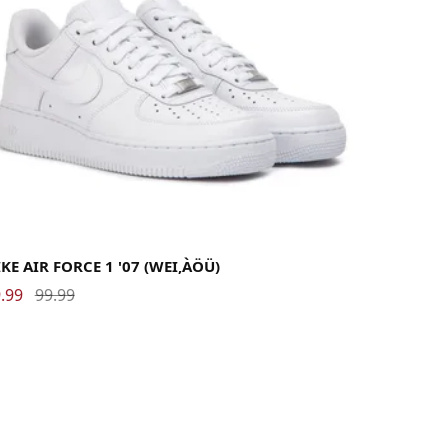
40.5
41
42
42.5
43
44
44.5
45
45.5
46
47
47.5
48.5
KE AIR FORCE 1 '07 (WEI‚ÀÖÜ)
.99
99.99