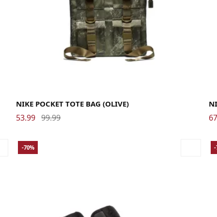
NIKE POCKET TOTE BAG (OLIVE)
NI
53.99
99.99
67
-70%