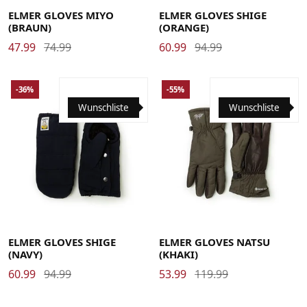
ELMER GLOVES MIYO
ELMER GLOVES SHIGE
(BRAUN)
(ORANGE)
47.99
74.99
60.99
94.99
-36%
-55%
Wunschliste
Wunschliste
Medium-Large
Small/Medium
Large
Medium
Small
ELMER GLOVES SHIGE
ELMER GLOVES NATSU
(NAVY)
(KHAKI)
60.99
94.99
53.99
119.99