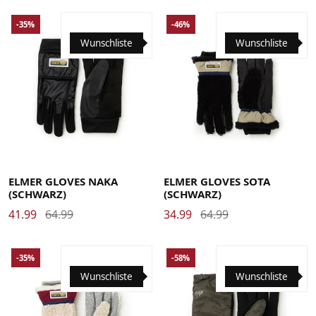
-35%
-46%
Wunschliste
Wunschliste
Large
Medium
Small
X-Large
Large
Medium
Small
X-Large
ELMER GLOVES NAKA
ELMER GLOVES SOTA
(SCHWARZ)
(SCHWARZ)
41.99
64.99
34.99
64.99
-35%
-58%
Wunschliste
Wunschliste