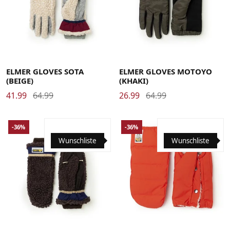
Large
Medium
Small
X-Large
Large
Medium
Small
X-Large
ELMER GLOVES SOTA
ELMER GLOVES MOTOYO
(BEIGE)
(KHAKI)
41.99
64.99
26.99
64.99
-36%
-36%
Wunschliste
Wunschliste
Large
Medium
Small
X-Large
Medium-Large
Small/Medium