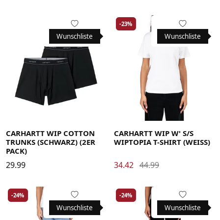
-23%
Wunschliste
Wunschliste
Large
Medium
Small
X-Large
Large
Medium
Small
X-Small
CARHARTT WIP COTTON
CARHARTT WIP W' S/S
TRUNKS (SCHWARZ) (2ER
WIPTOPIA T-SHIRT (WEISS)
PACK)
29.99
34.42
44.99
-24%
-24%
Wunschliste
Wunschliste