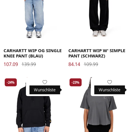
Large
Medium
Small
X-Large
26
27
28
29
30
31
CARHARTT WIP OG SINGLE
CARHARTT WIP W' SIMPLE
KNEE PANT (BLAU)
PANT (SCHWARZ)
107.09
139.99
84.14
109.99
-24%
-23%
Wunschliste
Wunschliste