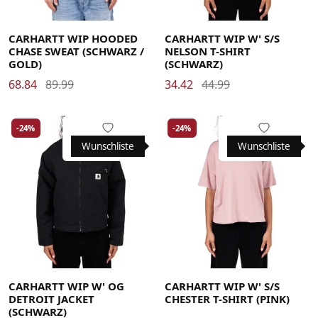
Large
Medium
Small
X-Large
Medium
Small
X-Small
CARHARTT WIP HOODED
CARHARTT WIP W' S/S
CHASE SWEAT (SCHWARZ /
NELSON T-SHIRT
GOLD)
(SCHWARZ)
68.84
89.99
34.42
44.99
-24%
-24%
Wunschliste
Wunschliste
Medium
Small
X-Small
Medium
Small
X-Small
CARHARTT WIP W' OG
CARHARTT WIP W' S/S
DETROIT JACKET
CHESTER T-SHIRT (PINK)
(SCHWARZ)