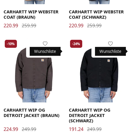
Large
Medium
Small
X-Large
Large
Medium
Small
X-Large
CARHARTT WIP WEBSTER
CARHARTT WIP WEBSTER
COAT (BRAUN)
COAT (SCHWARZ)
220.99
259.99
220.99
259.99
-10%
-24%
Wunschliste
Wunschliste
Large
Medium
Small
X-Large
Large
Medium
Small
X-Large
CARHARTT WIP OG
CARHARTT WIP OG
DETROIT JACKET (BRAUN)
DETROIT JACKET
(SCHWARZ)
224.99
249.99
191.24
249.99