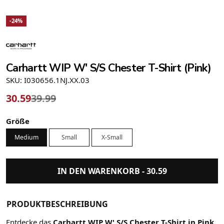
-24%
Carhartt WIP W' S/S Chester T-Shirt (Pink)
SKU: I030656.1NJ.XX.03
30.59
39.99
Größe
Medium
Small
X-Small
IN DEN WARENKORB -
30.59
PRODUKTBESCHREIBUNG
Entdecke das
Carhartt WIP W' S/S Chester T-Shirt in Pink