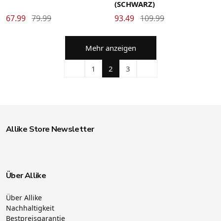
(SCHWARZ)
67.99
79.99
93.49
109.99
Mehr anzeigen
1
2
3
Allike Store Newsletter
Über Allike
Über Allike
Nachhaltigkeit
Bestpreisgarantie