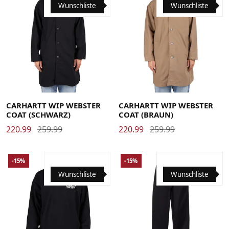
Wunschliste
Wunschliste
Large
Medium
Small
X-Large
Large
Medium
Small
X-Large
CARHARTT WIP WEBSTER
CARHARTT WIP WEBSTER
COAT (SCHWARZ)
COAT (BRAUN)
220.99
259.99
220.99
259.99
-15%
-15%
Wunschliste
Wunschliste