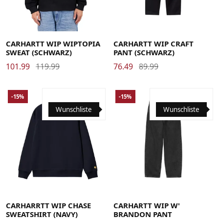
Large
Medium
Small
X-Large
29
30
31
32
33
34
36
CARHARTT WIP WIPTOPIA
CARHARTT WIP CRAFT
SWEAT (SCHWARZ)
PANT (SCHWARZ)
101.99
119.99
76.49
89.99
-15%
-15%
Wunschliste
Wunschliste
Large
Medium
Small
X-Large
Large
Medium
Small
X-Small
CARHARRTT WIP CHASE
CARHARTT WIP W'
SWEATSHIRT (NAVY)
BRANDON PANT