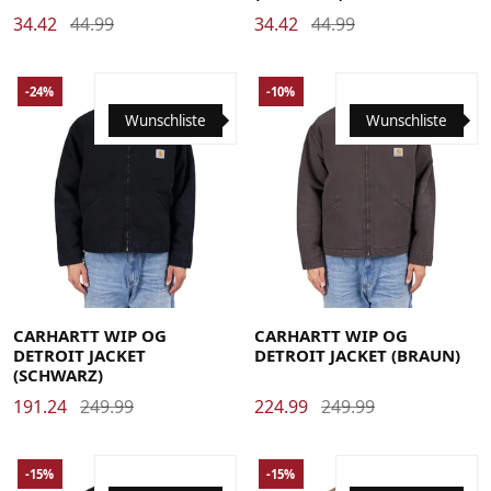
34.42
44.99
34.42
44.99
-24%
-10%
Wunschliste
Wunschliste
Large
Medium
Small
X-Large
Large
Medium
Small
X-Large
CARHARTT WIP OG
CARHARTT WIP OG
DETROIT JACKET
DETROIT JACKET (BRAUN)
(SCHWARZ)
191.24
249.99
224.99
249.99
-15%
-15%