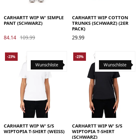
26
27
28
29
30
31
Large
Medium
Small
X-Large
CARHARTT WIP W' SIMPLE
CARHARTT WIP COTTON
PANT (SCHWARZ)
TRUNKS (SCHWARZ) (2ER
PACK)
84.14
109.99
29.99
-23%
-23%
Wunschliste
Wunschliste
Large
Medium
Small
X-Small
Large
Medium
Small
X-Small
CARHARTT WIP W' S/S
CARHARTT WIP W' S/S
WIPTOPIA T-SHIRT (WEISS)
WIPTOPIA T-SHIRT
(SCHWARZ)