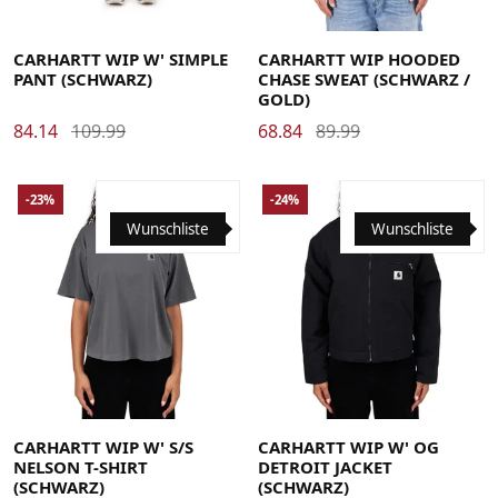
26
27
28
29
30
31
Large
Medium
Small
X-Large
CARHARTT WIP W' SIMPLE
CARHARTT WIP HOODED
PANT (SCHWARZ)
CHASE SWEAT (SCHWARZ /
GOLD)
84.14
109.99
68.84
89.99
-23%
-24%
Wunschliste
Wunschliste
Medium
Small
X-Small
Medium
Small
X-Small
CARHARTT WIP W' S/S
CARHARTT WIP W' OG
NELSON T-SHIRT
DETROIT JACKET
(SCHWARZ)
(SCHWARZ)