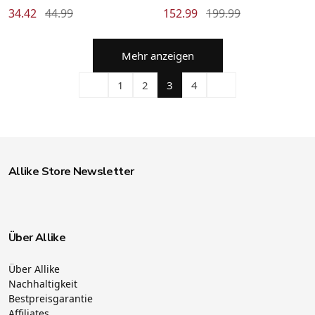
34.42
44.99
152.99
199.99
Mehr anzeigen
1
2
3
4
Allike Store Newsletter
Über Allike
Über Allike
Nachhaltigkeit
Bestpreisgarantie
Affiliates