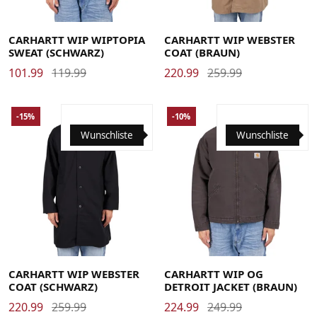
Large
Medium
Small
X-Large
Large
Medium
Small
X-Large
CARHARTT WIP WIPTOPIA
CARHARTT WIP WEBSTER
SWEAT (SCHWARZ)
COAT (BRAUN)
101.99
119.99
220.99
259.99
-15%
-10%
Wunschliste
Wunschliste
Large
Medium
Small
X-Large
Large
Medium
Small
X-Large
CARHARTT WIP WEBSTER
CARHARTT WIP OG
COAT (SCHWARZ)
DETROIT JACKET (BRAUN)
220.99
259.99
224.99
249.99