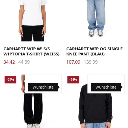
Large
Medium
Small
X-Small
Large
Medium
Small
X-Large
CARHARTT WIP W' S/S
CARHARTT WIP OG SINGLE
WIPTOPIA T-SHIRT (WEISS)
KNEE PANT (BLAU)
34.42
44.99
107.09
139.99
-24%
-24%
Wunschliste
Wunschliste