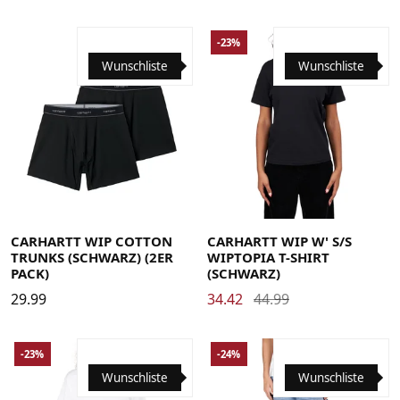
-23%
Wunschliste
Wunschliste
Large
Medium
Small
X-Large
Large
Medium
Small
X-Small
CARHARTT WIP COTTON
CARHARTT WIP W' S/S
TRUNKS (SCHWARZ) (2ER
WIPTOPIA T-SHIRT
PACK)
(SCHWARZ)
29.99
34.42
44.99
-23%
-24%
Wunschliste
Wunschliste