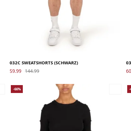
Large
Medium
Small
X-Large
26
032C SWEATSHORTS (SCHWARZ)
03
59.99
144.99
60
-66%