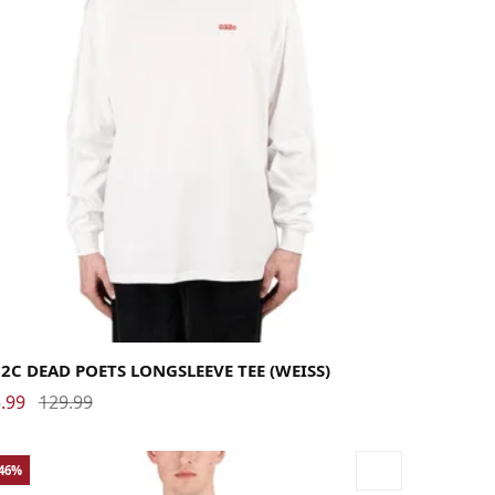
rge
Medium
Small
X-Large
2C DEAD POETS LONGSLEEVE TEE (WEISS)
.99
129.99
-46%