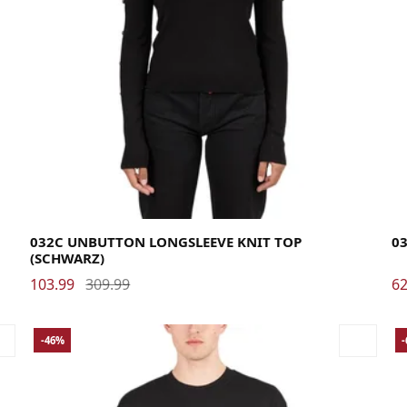
Medium
Small
X-Small
La
032C UNBUTTON LONGSLEEVE KNIT TOP
0
(SCHWARZ)
103.99
309.99
62
-46%