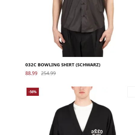
44
46
48
50
032C BOWLING SHIRT (SCHWARZ)
88.99
254.99
-56%