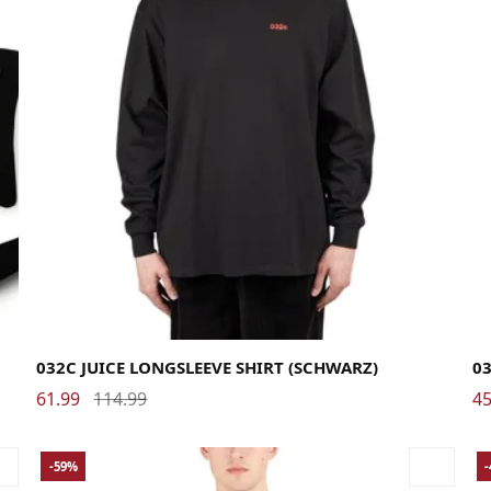
Large
Medium
Small
X-Large
La
032C JUICE LONGSLEEVE SHIRT (SCHWARZ)
03
61.99
114.99
45
-59%