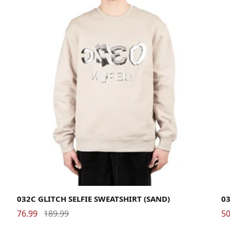
Large
Medium
Small
X-Large
La
032C GLITCH SELFIE SWEATSHIRT (SAND)
03
76.99
189.99
50