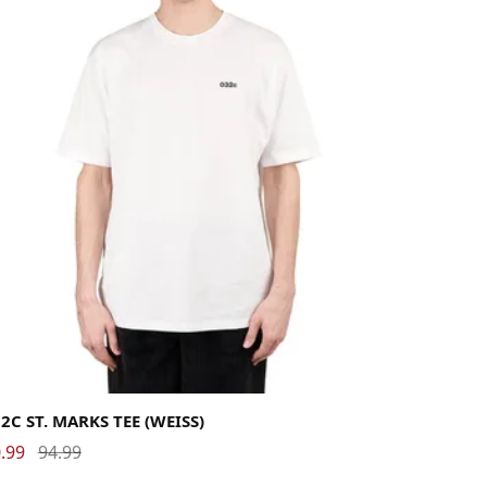
rge
Medium
Small
X-Large
2C ST. MARKS TEE (WEISS)
.99
94.99