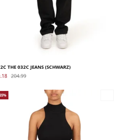
28
30
32
34
2C THE 032C JEANS (SCHWARZ)
.18
204.99
-65%