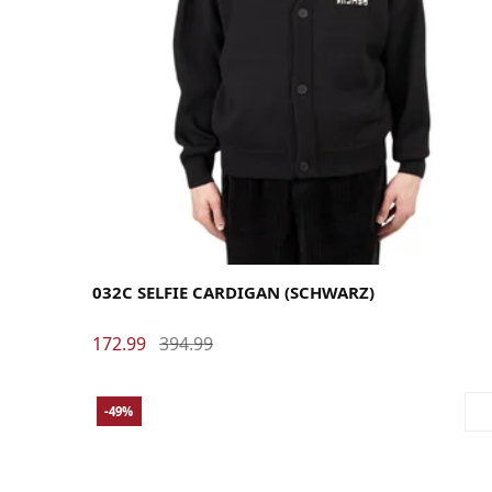
Large
Medium
X-Large
032C SELFIE CARDIGAN (SCHWARZ)
172.99
394.99
-49%