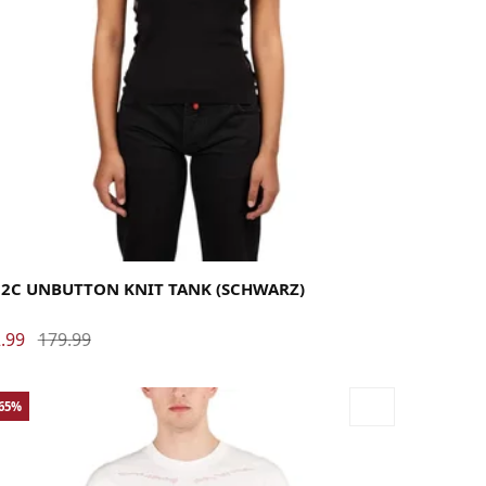
rge
Medium
Small
X-Small
32C UNBUTTON KNIT TANK (SCHWARZ)
.99
179.99
-65%