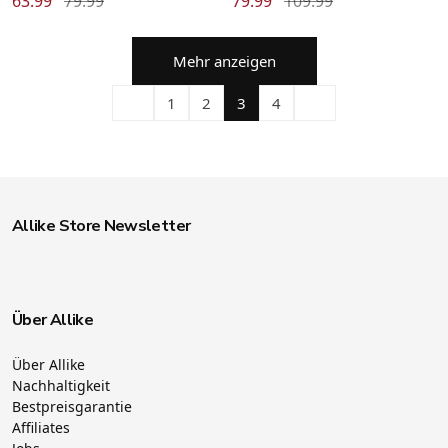
63.99
79.99
79.99
109.99
Mehr anzeigen
1
2
3
4
Allike Store Newsletter
Über Allike
Über Allike
Nachhaltigkeit
Bestpreisgarantie
Affiliates