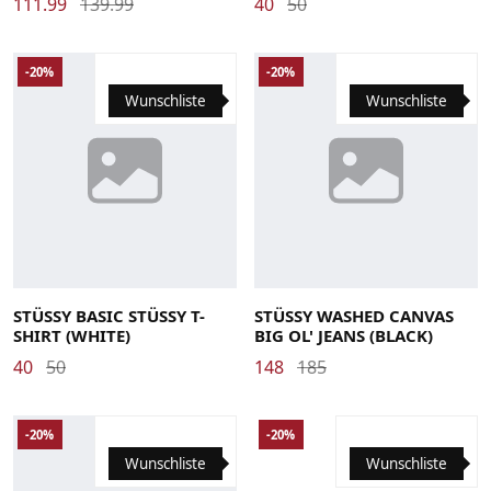
111.99
139.99
40
50
-20%
-20%
Wunschliste
Wunschliste
Large
Medium
Small
X-Large
X-Small
28
29
30
31
32
33
34
STÜSSY BASIC STÜSSY T-
STÜSSY WASHED CANVAS
SHIRT (WHITE)
BIG OL' JEANS (BLACK)
40
50
148
185
-20%
-20%
Wunschliste
Wunschliste