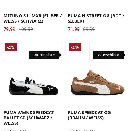
38
38.5
39
40
40.5
41
42
42.5
43
44
44.5
41
42
42.5
43
44
44.5
45
46
46.5
45
46
MIZUNO S.L. MXR (SILBER /
PUMA H-STREET OG (ROT /
WEISS / SCHWARZ)
SILBER)
79.99
109.99
71.99
89.99
-20%
-27%
Wunschliste
Wunschliste
36
36.5
37
37.5
38
38.5
39
40
40.5
41
42
37
37.5
38
38.5
39
40
40.5
41
42
42.5
42.5
43
44
44.5
45
46
46.5
47
PUMA WMNS SPEEDCAT
PUMA SPEEDCAT OG
BALLET SD (SCHWARZ /
(BRAUN / WEISS)
WEISS)