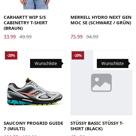
Large
Medium
Small
X-Large
XX-Large
41
42
43
44
45
46
CARHARTT WIP S/S
MERRELL HYDRO NEXT GEN
CABINETRY T-SHIRT
MOC SE (SCHWARZ / GRÜN)
(BRAUN)
33.99
49.99
75.99
94.99
-20%
-20%
Wunschliste
Wunschliste
41
42
42.5
43
44
44.5
45
46
46.5
Large
Medium
Small
X-Large
X-Small
SAUCONY PROGRID GUIDE
STÜSSY BASIC STÜSSY T-
7 (MULTI)
SHIRT (BLACK)