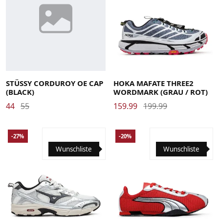
40
40 2/3
41 1/3
42
42 2/3
43 1/3
44
44 2/3
45 1/3
46
46 2/3
STÜSSY CORDUROY OE CAP
HOKA MAFATE THREE2
(BLACK)
WORDMARK (GRAU / ROT)
44
55
159.99
199.99
-27%
-20%
Wunschliste
Wunschliste