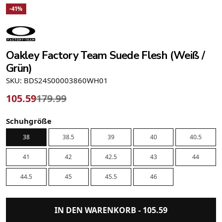
-41%
Oakley Factory Team Suede Flesh (Weiß /
Grün)
SKU: BDS24S00003860WH01
105.59
179.99
Schuhgröße
38
38.5
39
40
40.5
41
42
42.5
43
44
44.5
45
45.5
46
IN DEN WARENKORB -
105.59