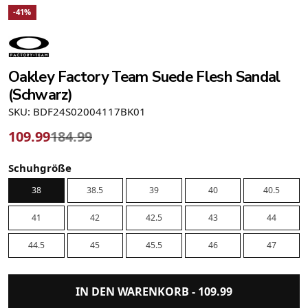
-41%
Oakley Factory Team Suede Flesh Sandal
(Schwarz)
SKU: BDF24S02004117BK01
109.99
184.99
Schuhgröße
38
38.5
39
40
40.5
41
42
42.5
43
44
44.5
45
45.5
46
47
IN DEN WARENKORB -
109.99