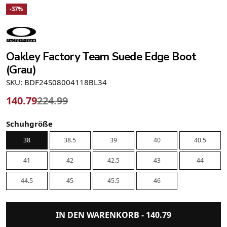
-37%
Oakley Factory Team Suede Edge Boot
(Grau)
SKU: BDF24S08004118BL34
140.79
224.99
Schuhgröße
38
38.5
39
40
40.5
41
42
42.5
43
44
44.5
45
45.5
46
IN DEN WARENKORB -
140.79