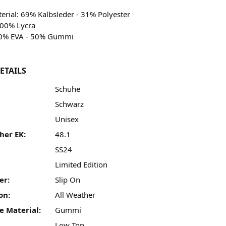
rial: 69% Kalbsleder - 31% Polyester
100% Lycra
50% EVA - 50% Gummi
ETAILS
Schuhe
Schwarz
Unisex
her EK:
48.1
SS24
:
Limited Edition
er:
Slip On
on:
All Weather
e Material:
Gummi
Low Top