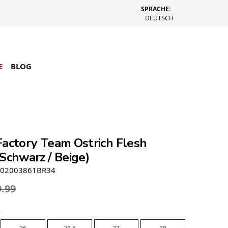
SPRACHE:
DEUTSCH
E
BLOG
Factory Team Ostrich Flesh
Schwarz / Beige)
S02003861BR34
9.99
e