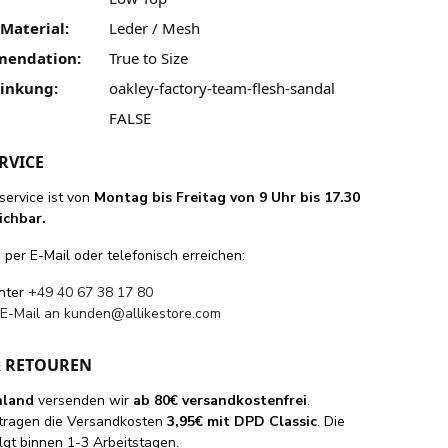
Material:
Leder / Mesh
mendation:
True to Size
linkung:
oakley-factory-team-flesh-sandal
FALSE
RVICE
ervice ist von
Montag bis Freitag von 9 Uhr bis 17.30
ichbar.
per E-Mail oder telefonisch erreichen:
unter
+49 40 67 38 17 80
 E-Mail an
kunden@allikestore.com
& RETOUREN
hland
versenden wir
ab 80€ versandkostenfrei
.
tragen die Versandkosten
3,95€ mit DPD Classic
. Die
lgt binnen 1-3 Arbeitstagen.