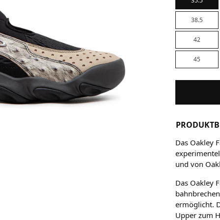
35.5
38.5
42
45
PRODUKTB
Das Oakley F
experimentel
und von Oakl
Das Oakley 
bahnbrechend
ermöglicht. 
Upper zum He