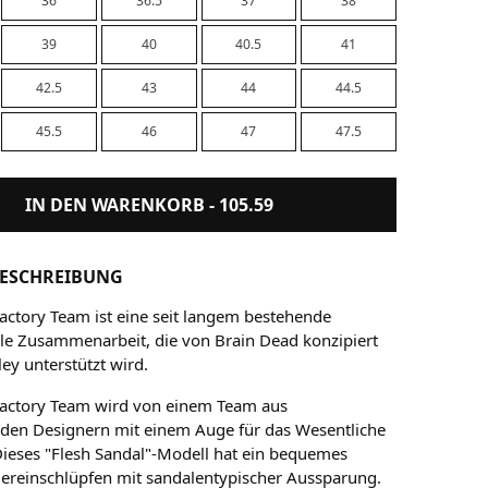
36
36.5
37
38
39
40
40.5
41
42.5
43
44
44.5
45.5
46
47
47.5
IN DEN WARENKORB -
105.59
ESCHREIBUNG
actory Team ist eine seit langem bestehende
le Zusammenarbeit, die von Brain Dead konzipiert
ey unterstützt wird.
Factory Team wird von einem Team aus
en Designern mit einem Auge für das Wesentliche
Dieses "Flesh Sandal"-Modell hat ein bequemes
reinschlüpfen mit sandalentypischer Aussparung.