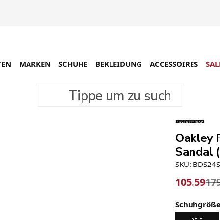
TEN
MARKEN
SCHUHE
BEKLEIDUNG
ACCESSOIRES
SAL
Tippe um zu suchen
-41%
Oakley 
Sandal (
SKU: BDS24
105.59
17
Schuhgröß