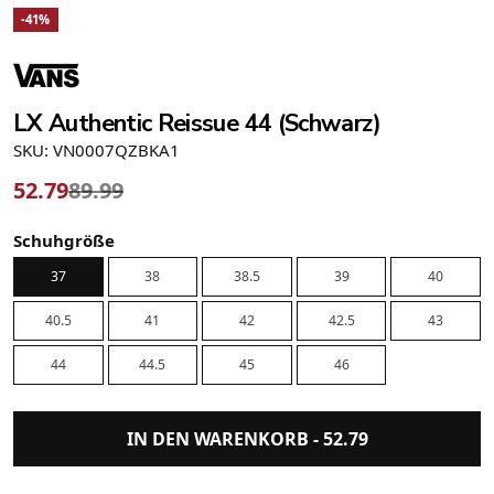
-41%
LX Authentic Reissue 44 (Schwarz)
SKU: VN0007QZBKA1
52.79
89.99
Schuhgröße
37
38
38.5
39
40
40.5
41
42
42.5
43
44
44.5
45
46
IN DEN WARENKORB -
52.79