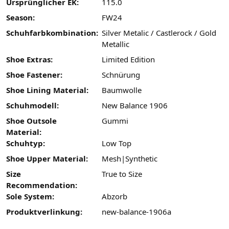
Ursprünglicher EK:
115.0
Season:
FW24
Schuhfarbkombination:
Silver Metalic / Castlerock / Gold
Metallic
Shoe Extras:
Limited Edition
Shoe Fastener:
Schnürung
Shoe Lining Material:
Baumwolle
Schuhmodell:
New Balance 1906
Shoe Outsole
Gummi
Material:
Schuhtyp:
Low Top
Shoe Upper Material:
Mesh|Synthetic
Size
True to Size
Recommendation:
Sole System:
Abzorb
Produktverlinkung:
new-balance-1906a