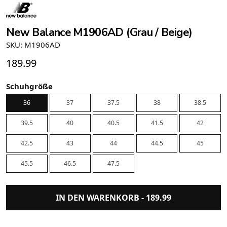
New Balance M1906AD (Grau / Beige)
SKU: M1906AD
189.99
Schuhgröße
36
37
37.5
38
38.5
39.5
40
40.5
41.5
42
42.5
43
44
44.5
45
45.5
46.5
47.5
IN DEN WARENKORB -
189.99