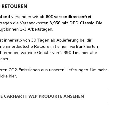
& RETOUREN
hland
versenden wir
ab 80€ versandkostenfrei
.
tragen die Versandkosten
3,95€ mit DPD Classic
. Die
lgt binnen 1-3 Arbeitstagen.
st innerhalb von 30 Tagen ab Ablieferung bei dir
eine innerdeutsche Retoure mit einem vorfrankfierten
tt erheben wir eine Gebühr von 2,99€. Lies
hier alle
 dazu
.
eren CO2-Emissionen aus unseren Lieferungen. Um mehr
licke hier
.
LE CARHARTT WIP PRODUKTE ANSEHEN