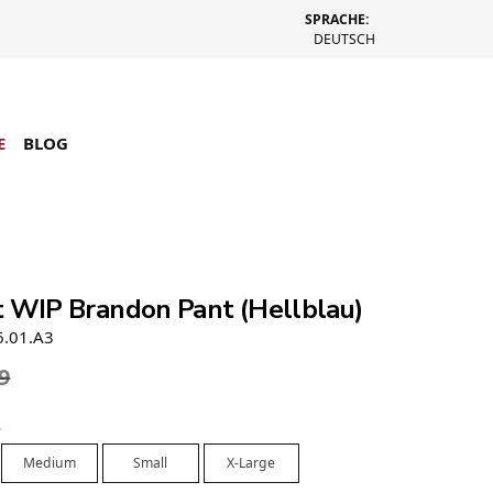
SPRACHE:
DEUTSCH
E
BLOG
t WIP Brandon Pant (Hellblau)
6.01.A3
9
e
Medium
Small
X-Large