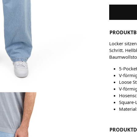
PRODUKTB
Locker sitzen
Schritt. Hel
Baumwollstof
5-Pocke
V-förmig
Loose Str
V-förmig
Hosensch
Square-
Materia
PRODUKTD