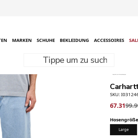
TEN
MARKEN
SCHUHE
BEKLEIDUNG
ACCESSOIRES
SAL
Tippe um zu suchen
-33%
Carhart
SKU: I03124
67.31
99.9
Hosengröß
Large