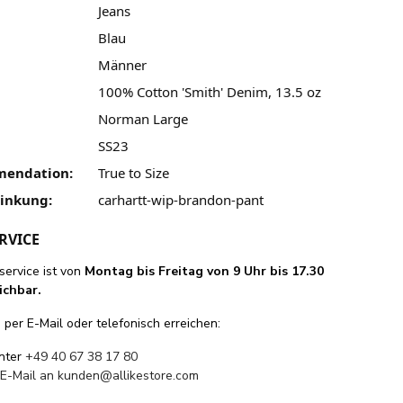
Jeans
Blau
Männer
100% Cotton 'Smith' Denim, 13.5 oz
Norman Large
SS23
mendation:
True to Size
linkung:
carhartt-wip-brandon-pant
RVICE
ervice ist von
Montag bis Freitag von 9 Uhr bis 17.30
ichbar.
per E-Mail oder telefonisch erreichen:
unter
+49 40 67 38 17 80
 E-Mail an
kunden@allikestore.com