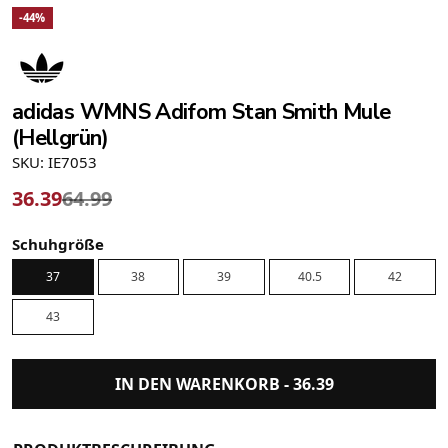
-44%
adidas WMNS Adifom Stan Smith Mule
(Hellgrün)
SKU: IE7053
36.39
64.99
Schuhgröße
37
38
39
40.5
42
43
IN DEN WARENKORB -
36.39