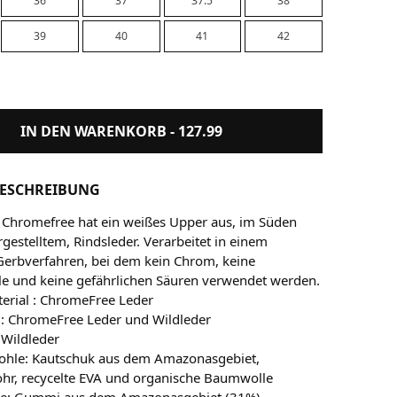
36
37
37.5
38
39
40
41
42
IN DEN WARENKORB -
127.99
ESCHREIBUNG
Chromefree hat ein weißes Upper aus, im Süden
rgestelltem, Rindsleder. Verarbeitet in einem
Gerbverfahren, bei dem kein Chrom, keine
e und keine gefährlichen Säuren verwendet werden.
erial : ChromeFree Leder
 : ChromeFree Leder und Wildleder
 Wildleder
sohle: Kautschuk aus dem Amazonasgebiet,
ohr, recycelte EVA und organische Baumwolle
le: Gummi aus dem Amazonasgebiet (31%),