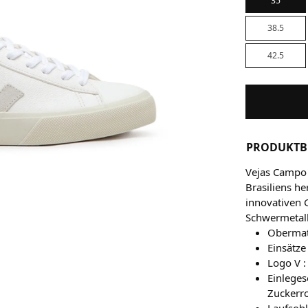
35
38.5
42.5
PRODUKTB
Vejas Campo 
Brasiliens he
innovativen 
Schwermetall
Obermat
Einsätze
Logo V :
Einlege
Zuckerr
Laufsoh