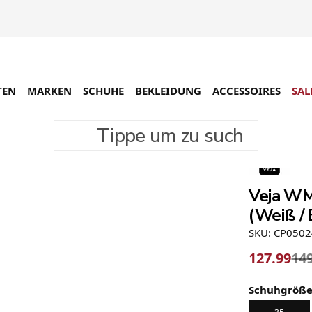
TEN
MARKEN
SCHUHE
BEKLEIDUNG
ACCESSOIRES
SAL
Tippe um zu suchen
-15%
Veja WM
(Weiß / 
SKU: CP050
127.99
14
Schuhgröß