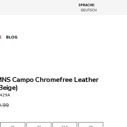
SPRACHE:
DEUTSCH
E
BLOG
NS Campo Chromefree Leather
Beige)
2429A
9.99
e