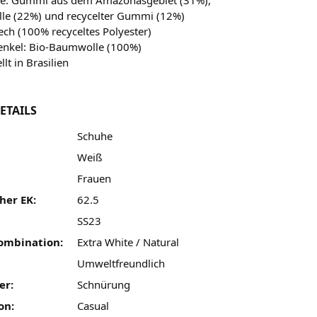
lle (22%) und recycelter Gummi (12%)
Tech (100% recyceltes Polyester)
enkel: Bio-Baumwolle (100%)
lt in Brasilien
ETAILS
Schuhe
Weiß
Frauen
her EK:
62.5
SS23
ombination:
Extra White / Natural
:
Umweltfreundlich
er:
Schnürung
on:
Casual