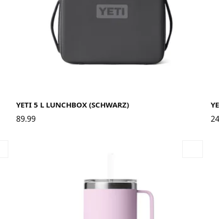
YETI 5 L LUNCHBOX (SCHWARZ)
YE
89.99
24