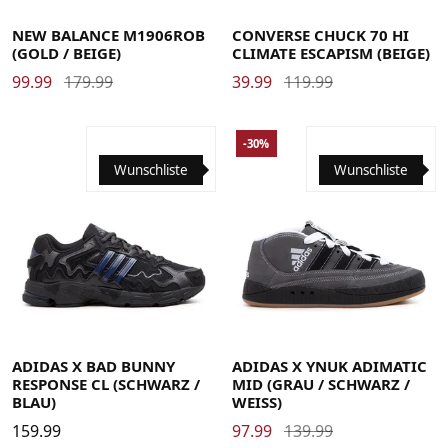
43
44
44.5
45
45.5
46.5
47
47.5
49
50
51
44.5
45
46.5
NEW BALANCE M1906ROB
CONVERSE CHUCK 70 HI
(GOLD / BEIGE)
CLIMATE ESCAPISM (BEIGE)
99.99
179.99
39.99
119.99
-30%
Wunschliste
Wunschliste
36 2/3
37 1/3
38
38 2/3
39 1/3
40
39 1/3
40
40 2/3
41 1/3
42
42 2/3
40 2/3
41 1/3
42
42 2/3
43 1/3
44
43 1/3
44
44 2/3
45 1/3
46
46 2/3
44 2/3
45 1/3
46
46 2/3
47 1/3
47 1/3
ADIDAS X BAD BUNNY
ADIDAS X YNUK ADIMATIC
RESPONSE CL (SCHWARZ /
MID (GRAU / SCHWARZ /
BLAU)
WEISS)
159.99
97.99
139.99