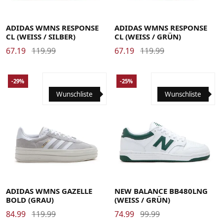
40
40 2/3
41 1/3
42
42 2/3
43 1/3
44
40
40 2/3
41 1/3
42
42 2/3
43 1/3
44
44 2/3
45 1/3
46
46 2/3
47 1/3
48
44 2/3
45 1/3
46
46 2/3
47 1/3
48
ADIDAS WMNS RESPONSE
ADIDAS WMNS RESPONSE
CL (WEISS / SILBER)
CL (WEISS / GRÜN)
67.19
119.99
67.19
119.99
-29%
-25%
Wunschliste
Wunschliste
35.5
36
36 2/3
37 1/3
38
38 2/3
39 1/3
39.5
40
40.5
41.5
42
42.5
43
44
44.5
45
40
40 2/3
41 1/3
42
42 2/3
43 1/3
44
45.5
46.5
47
47.5
ADIDAS WMNS GAZELLE
NEW BALANCE BB480LNG
BOLD (GRAU)
(WEISS / GRÜN)
84.99
119.99
74.99
99.99