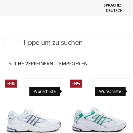
SPRACHE:
DEUTSCH
Tippe um zu suchen
Shoes
1866 Produkte
SUCHE VERFEINERN
EMPFOHLEN
-44%
-44%
Wunschliste
Wunschliste
35.5
36
36 2/3
37 1/3
38
38 2/3
39 1/3
35.5
36
36 2/3
37 1/3
38
38 2/3
39 1/3