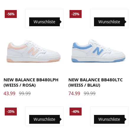
-56%
-25%
Wunschliste
Wunschliste
39.5
40
40.5
41.5
42
42.5
43
44
44.5
45
39.5
40
40.5
41.5
42
42.5
43
44
44.5
45
45.5
46.5
47
47.5
45.5
46.5
47
47.5
NEW BALANCE BB480LPH
NEW BALANCE BB480LTC
(WEISS / ROSA)
(WEISS / BLAU)
43.99
99.99
74.99
99.99
-35%
-40%
Wunschliste
Wunschliste