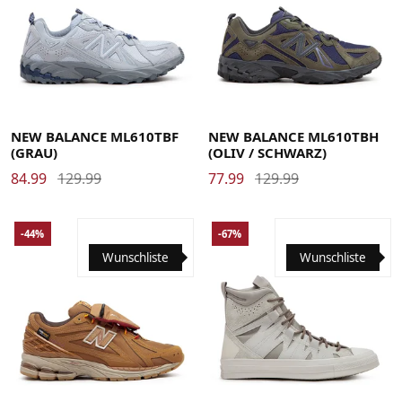
36
37
37.5
38
38.5
39.5
40
40.5
41.5
42
36
37
37.5
38
38.5
39.5
40
40.5
41.5
42
42.5
43
44
44.5
45
45.5
46.5
47
47.5
49
42.5
43
44
44.5
45
45.5
46.5
47
47.5
49
NEW BALANCE ML610TBF
NEW BALANCE ML610TBH
(GRAU)
(OLIV / SCHWARZ)
84.99
129.99
77.99
129.99
-44%
-67%
Wunschliste
Wunschliste
36
37
37.5
38
38.5
39
40
40.5
41.5
42
42.5
36.5
37.5
38
39
39.5
40
41.5
42.5
43
44