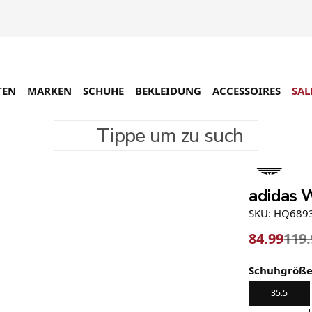
TEN
MARKEN
SCHUHE
BEKLEIDUNG
ACCESSOIRES
SAL
Tippe um zu suchen
-29%
adidas 
SKU: HQ689
84.99
119
Schuhgröß
35.5