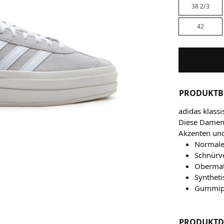
38 2/3
42
PRODUKTB
adidas klass
Diese Damenv
Akzenten und
Normale
Schnürv
Obermate
Syntheti
Gummipl
PRODUKTD