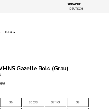
SPRACHE:
DEUTSCH
E
BLOG
WMNS Gazelle Bold (Grau)
3
.99
e
36
36 2/3
37 1/3
38