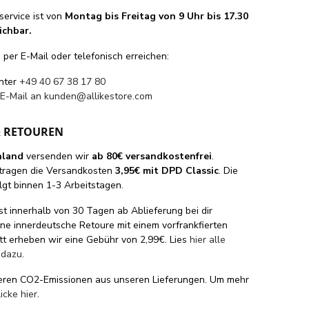
ervice ist von
Montag bis Freitag von 9 Uhr bis 17.30
ichbar.
per E-Mail oder telefonisch erreichen:
unter
+49 40 67 38 17 80
 E-Mail an
kunden@allikestore.com
& RETOUREN
hland
versenden wir
ab 80€ versandkostenfrei
.
tragen die Versandkosten
3,95€ mit DPD Classic
. Die
lgt binnen 1-3 Arbeitstagen.
st innerhalb von 30 Tagen ab Ablieferung bei dir
eine innerdeutsche Retoure mit einem vorfrankfierten
tt erheben wir eine Gebühr von 2,99€. Lies
hier alle
 dazu
.
eren CO2-Emissionen aus unseren Lieferungen. Um mehr
licke hier
.