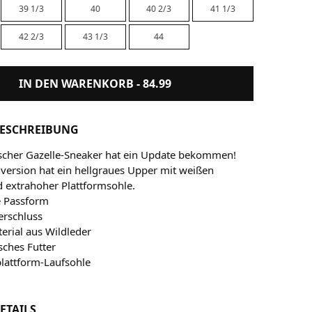
39 1/3
40
40 2/3
41 1/3
42 2/3
43 1/3
44
IN DEN WARENKORB -
84.99
ESCHREIBUNG
ischer Gazelle-Sneaker hat ein Update bekommen!
ersion hat ein hellgraues Upper mit weißen
 extrahoher Plattformsohle.
 Passform
erschluss
rial aus Wildleder
sches Futter
attform-Laufsohle
ETAILS