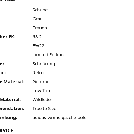
Schuhe
Grau
Frauen
her EK:
68.2
FW22
:
Limited Edition
er:
Schnürung
on:
Retro
e Material:
Gummi
Low Top
Material:
Wildleder
mendation:
True to Size
linkung:
adidas-wmns-gazelle-bold
RVICE